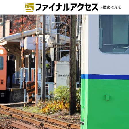
ードで探す
注目コンテンツ 一覧
ファイナルアクセスとは
メディアの編集方針とコンテンツポ
リシー
プライバシーポリシー
お問合せ
免責事項
不具合・報告事項