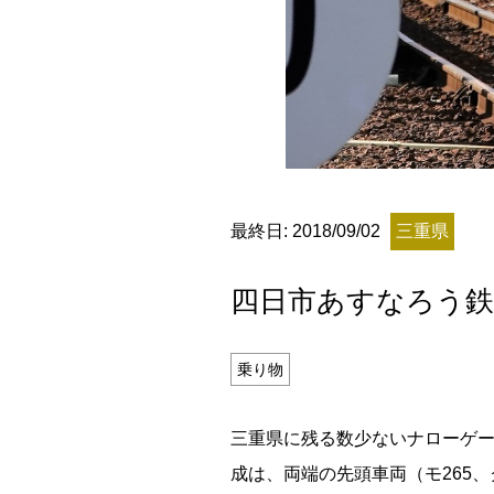
残り日数
最終日: 2018/09/02
三重県
残り約
四日市あすなろう鉄
記事ランキング
※24時間以内
乗り物
日本銀行 鳥居坂分館
三重県に残る数少ないナローゲ
成は、両端の先頭車両（モ265、ク
釧路市立柏木小学校 閉校