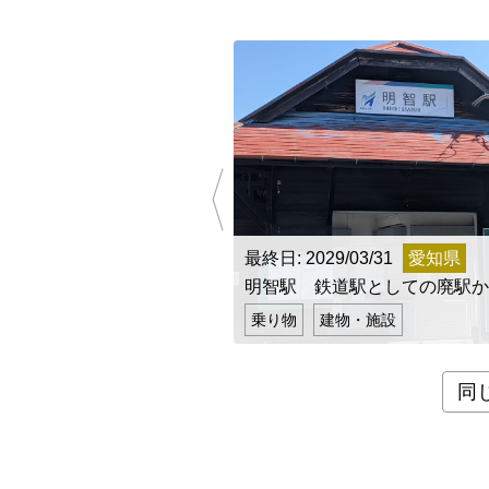
九州・沖縄
福岡県
最終日: 2029/03/31
愛知県
明智駅 鉄道駅としての廃駅か
乗り物
建物・施設
同