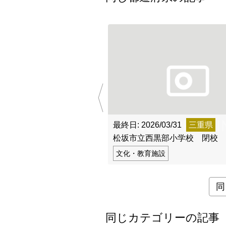
全国
北海道・東
北海道
関東地方
茨城県
中部地方
新潟県
最終日: 2026/03/31
三重県
近畿地方
松坂市立西黒部小学校 閉校
三重県
文化・教育施設
山陰・山陽
鳥取県
同
四国地方
同じカテゴリーの記事
徳島県