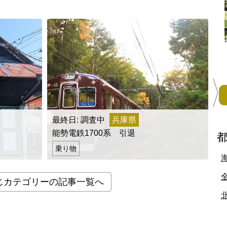
地方
佐賀県
長崎県
熊本県
大分県
宮崎県
鹿児島県
沖縄県
最終日: 調査中
兵庫県
能勢電鉄1700系 引退
柴
乗り物
じカテゴリーの記事一覧へ