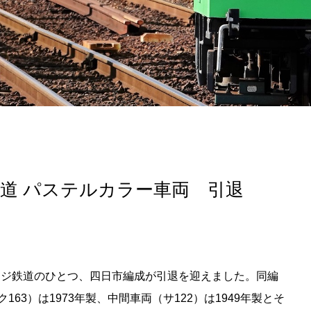
記事掲載基準
運営
特定商取引法に基づく表記
で探す
Special Thanks
1ヶ月以内
残り半年以内
道 パステルカラー車両 引退
ージ鉄道のひとつ、四日市編成が引退を迎えました。同編
163）は1973年製、中間車両（サ122）は1949年製とそ