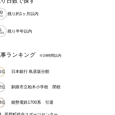
残り日数で探す
残り約1ヶ月以内
残り半年以内
記事ランキング
※24時間以内
日本銀行 鳥居坂分館
釧路市立柏木小学校 閉校
能勢電鉄1700系 引退
平群町総合スポーツセンター