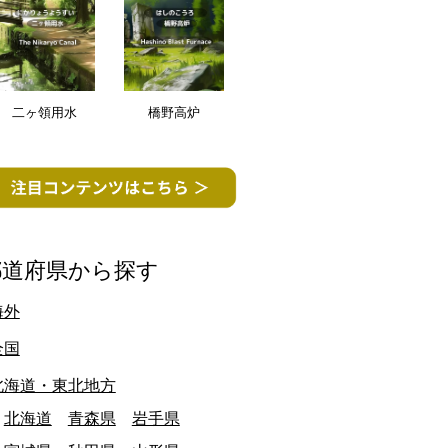
二ヶ領用水
橋野高炉
最終日: 2026/07/14
最終日: 調査中
大阪府
江ノ電1000形「10
島駅 改修
退
都道府県から探す
乗り物
建物・施設
乗り物
海外
全国
北海道・東北地方
北海道
青森県
岩手県