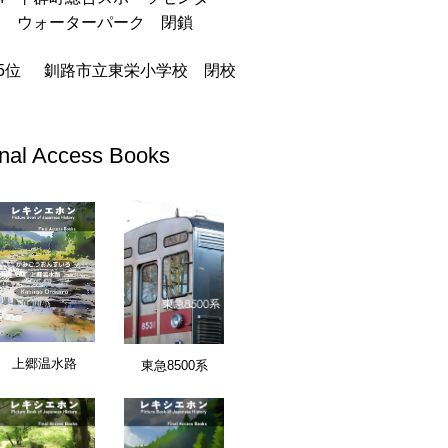
ウォーターパーク 閉鎖
釧路市立東栄小学校 閉校
inal Access Books
愛知県
終日: 2026/03/31
三重県
最終日: 2026/03/31
坂市立漕代小学校 閉校
松坂市立朝見小学
文化・教育施設
文化・教育施設
上郷温水路
東急8500系