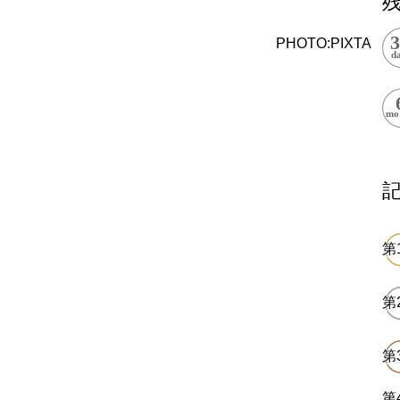
上郷温水路
東急8500系
PHOTO:PIXTA
二ヶ領用水
橋野高炉
から探す