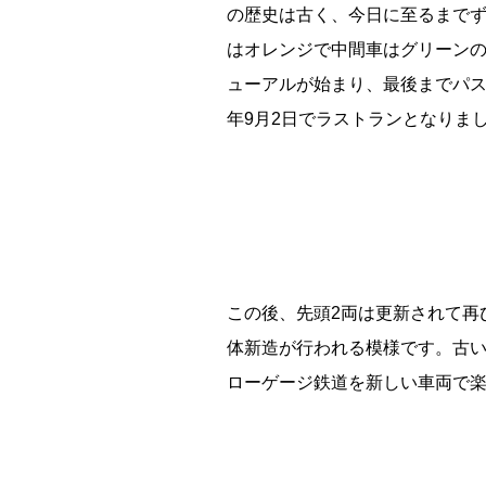
の歴史は古く、今日に至るまでず
はオレンジで中間車はグリーン
能勢電鉄1700系 引退
ューアルが始まり、最後までパス
年9月2日でラストランとなりま
平群町総合スポーツセンター ウォーターパーク 
釧路市立東栄小学校 閉校
Final Acc
この後、先頭2両は更新されて再
体新造が行われる模様です。古
ローゲージ鉄道を新しい車両で