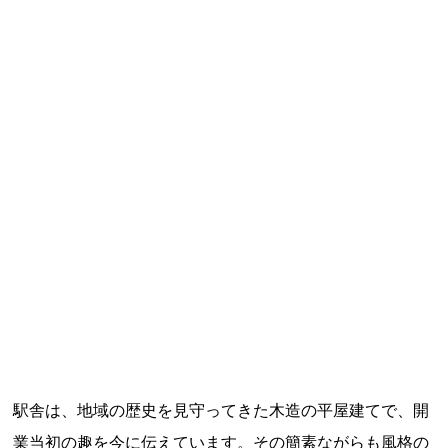
記事ランキング
※24時間以内
能勢電鉄1700系 引退
日本銀行 鳥居坂分館
根室市立珸瑶瑁小学校 閉校
釧路市立東栄小学校 閉校
釧路市立柏木小学校 閉校
駅舎は、地域の歴史を見守ってきた木造の平屋建てで、開
Final Access Books
業当初の趣を今に伝えています。その簡素ながらも風格の