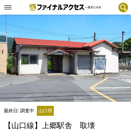
フリーワードで探す
注目コンテンツ 一覧
ファイナルアクセスとは
メディアの編集方針とコンテンツポリシー
プライバシーポリシー
お問合せ
免責事項
不具合・報告事項
記事掲載基準
最終日: 調査中
山口県
運営
【山口線】上郷駅舎 取壊