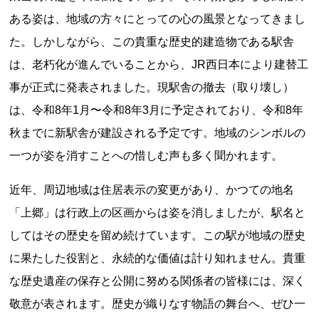
ある姿は、地域の方々にとっての心の風景となってきまし
た。しかしながら、この貴重な歴史的建造物である駅舎
は、老朽化が進んでいることから、JR西日本により建替工
事が正式に発表されました。現駅舎の撤去（取り壊し）
は、令和8年1月〜令和8年3月に予定されており、令和8年
秋までに新駅舎が建設される予定です。地域のシンボルの
上郷温水路
東急8500系
一つが姿を消すことへの惜しむ声も多く聞かれます。
近年、周辺地域は住居表示の変更があり、かつての地名
「上郷」は行政上の区画からは姿を消しましたが、駅名と
してはその歴史を留め続けています。この駅が地域の歴史
に果たした役割と、永続的な価値は計り知れません。貴重
二ヶ領用水
橋野高炉
な歴史遺産の保存と公開に努める関係者の皆様には、深く
敬意が表されます。歴史が織りなす物語の舞台へ、ぜひ一