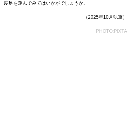
度足を運んでみてはいかがでしょうか。
（2025年10月執筆）
都道府県から探す
PHOTO:PIXTA
海外
全国
北海道・東北地方
北海道
青森県
岩手県
宮城県
秋田県
山形県
福島県
関東地方
茨城県
栃木県
群馬県
埼玉県
千葉県
東京都
神奈川県
中部地方