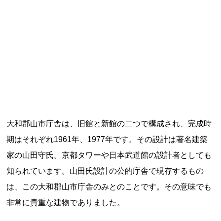
記事ランキング
※24時間以内
日本銀行 鳥居坂分館
釧路市立柏木小学校 閉校
能勢電鉄1700系 引退
大和郡山市庁舎は、旧館と新館の二つで構成され、完成時
釧路市立東栄小学校 閉校
期はそれぞれ1961年、1977年です。その設計は著名建築
家の山田守氏。京都タワーや日本武道館の設計者としても
平群町総合スポーツセンター ウォーターパー
知られています。山田氏設計の公的庁舎で現存するもの
ク 閉鎖
は、この大和郡山市庁舎のみとのことです。その意味でも
非常に貴重な建物でありました。
Final Access Books