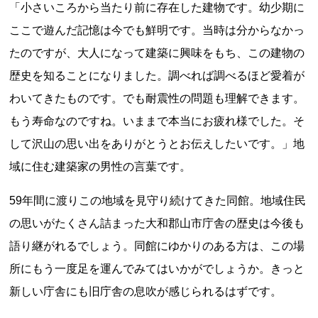
「小さいころから当たり前に存在した建物です。幼少期に
ここで遊んだ記憶は今でも鮮明です。当時は分からなかっ
たのですが、大人になって建築に興味をもち、この建物の
歴史を知ることになりました。調べれば調べるほど愛着が
わいてきたものです。でも耐震性の問題も理解できます。
もう寿命なのですね。いままで本当にお疲れ様でした。そ
上郷温水路
東急8500系
して沢山の思い出をありがとうとお伝えしたいです。」地
域に住む建築家の男性の言葉です。
59年間に渡りこの地域を見守り続けてきた同館。地域住民
の思いがたくさん詰まった大和郡山市庁舎の歴史は今後も
語り継がれるでしょう。同館にゆかりのある方は、この場
所にもう一度足を運んでみてはいかがでしょうか。きっと
二ヶ領用水
橋野高炉
新しい庁舎にも旧庁舎の息吹が感じられるはずです。