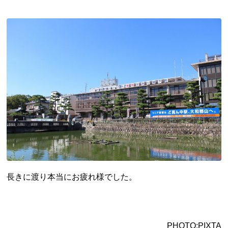
新潟県
富山県
石川県
福井県
山梨県
長野県
岐阜県
静岡県
愛知県
近畿地方
三重県
滋賀県
京都府
大阪府
兵庫県
奈良県
和歌山県
山陰・山陽地方
鳥取県
島根県
岡山県
広島県
山口県
四国地方
徳島県
香川県
愛媛県
高知県
九州・沖縄地方
長きに渡り本当にお疲れ様でした。
福岡県
佐賀県
長崎県
熊本県
大分県
宮崎県
鹿児島県
沖縄県
PHOTO:PIXTA