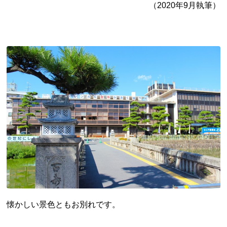
（2020年9月執筆）
都道府県から探す
海外
全国
北海道・東北地方
北海道
青森県
岩手県
宮城県
秋田県
山形県
福島県
関東地方
茨城県
栃木県
群馬県
埼玉県
千葉県
東京都
神奈川県
懐かしい景色ともお別れです。
中部地方