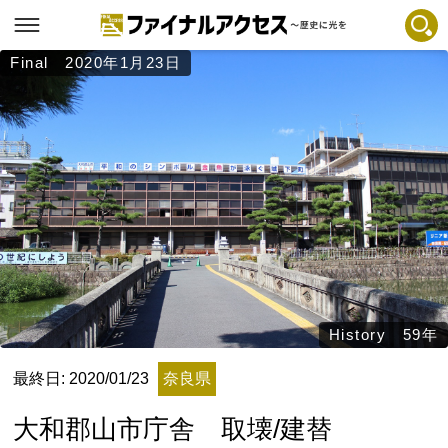
Final 2020年1月23日
フリーワードで探す
注目コンテンツ 一覧
ファイナルアクセスとは
メディアの編集方針とコンテンツポリシー
プライバシーポリシー
お問合せ
免責事項
不具合・報告事項
History 59年
記事掲載基準
最終日: 2020/01/23
奈良県
運営
大和郡山市庁舎 取壊/建替