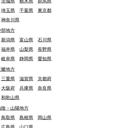
茨城県
栃木県
群馬県
埼玉県
千葉県
東京都
神奈川県
中部地方
終日: 2026/03/31
東京都
最終日: 2026/03/31
田市立鶴川第三小学校 閉校
恵那市立上矢作中
新潟県
富山県
石川県
文化・教育施設
文化・教育施設
福井県
山梨県
長野県
岐阜県
静岡県
愛知県
近畿地方
三重県
滋賀県
京都府
大阪府
兵庫県
奈良県
和歌山県
山陰・山陽地方
鳥取県
島根県
岡山県
広島県
山口県