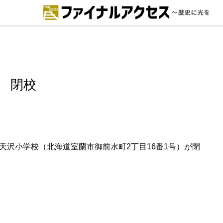
ードで探す
注目コンテンツ 一覧
ファイナルアクセスとは
 閉校
メディアの編集方針とコンテンツポ
リシー
プライバシーポリシー
立天沢小学校（北海道室蘭市御前水町2丁目16番1号）が閉
お問合せ
免責事項
不具合・報告事項