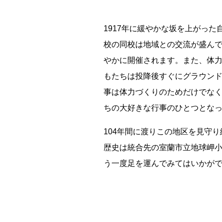
1917年に緩やかな坂を上がっ
校の同校は地域との交流が盛ん
やかに開催されます。また、体
もたちは投降後すぐにグラウン
残り日数
事は体力づくりのためだけでな
ちの大好きな行事のひとつとな
残り約
104年間に渡りこの地区を見守り
歴史は統合先の室蘭市立地球岬
記事ランキング
※24時間以内
う一度足を運んでみてはいかが
日本銀行 鳥居坂分館
大宜村立塩屋小学校 閉校