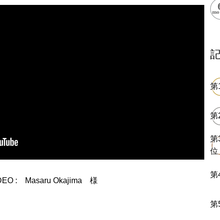
閉鎖
ess Books
DEO : Masaru Okajima 様