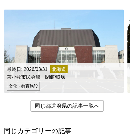
新潟県
富山県
石川県
福井県
山梨県
長野県
岐阜県
静岡県
愛知県
近畿地方
三重県
滋賀県
京都府
大阪府
兵庫県
奈良県
和歌山県
山陰・山陽地方
鳥取県
島根県
岡山県
広島県
山口県
最終日: 2026/03/31
北海道
最
四国地方
苫小牧市民会館 閉館/取壊
徳島県
香川県
愛媛県
高知県
文化・教育施設
九州・沖縄地方
福岡県
佐賀県
長崎県
熊本県
大分県
同じ都道府県の記事一覧へ
宮崎県
鹿児島県
沖縄県
同じカテゴリーの記事