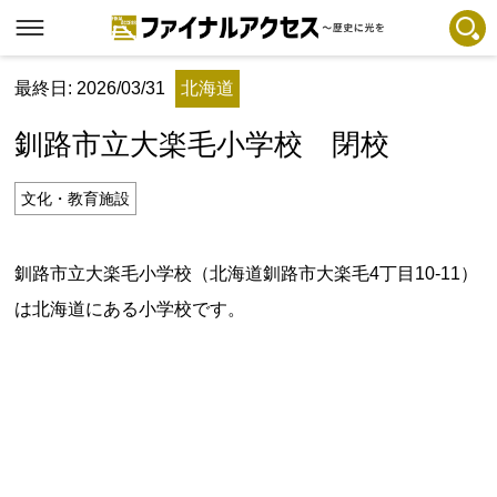
最終日: 2026/03/31
北海道
フリーワードで探す
注目コンテンツ 一覧
釧路市立大楽毛小学校 閉校
ファイナルアクセスとは
メディアの編集方針とコンテンツポリシー
文化・教育施設
プライバシーポリシー
釧路市立大楽毛小学校（北海道釧路市大楽毛4丁目10-11）
お問合せ
は北海道にある小学校です。
免責事項
不具合・報告事項
記事掲載基準
運営