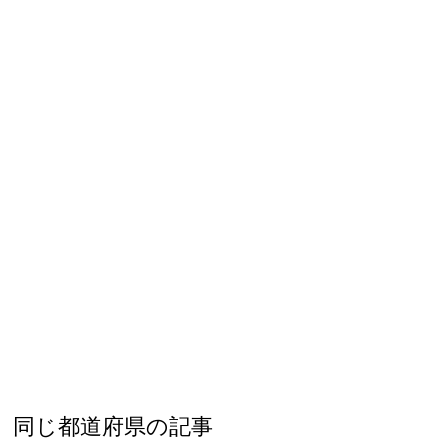
都道府県から探す
海外
全国
北海道・東北地方
北海道
青森県
岩手県
宮城県
秋田県
山形県
福島県
関東地方
茨城県
栃木県
群馬県
埼玉県
千葉県
東京都
神奈川県
中部地方
同じ都道府県の記事