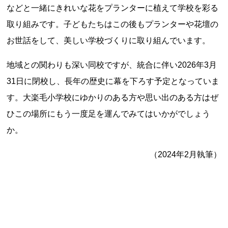
などと一緒にきれいな花をプランターに植えて学校を彩る
記事ランキング
※24時間以内
取り組みです。子どもたちはこの後もプランターや花壇の
お世話をして、美しい学校づくりに取り組んでいます。
日本銀行 鳥居坂分館
地域との関わりも深い同校ですが、統合に伴い2026年3月
31日に閉校し、長年の歴史に幕を下ろす予定となっていま
釧路市立柏木小学校 閉校
す。大楽毛小学校にゆかりのある方や思い出のある方はぜ
能勢電鉄1700系 引退
ひこの場所にもう一度足を運んでみてはいかがでしょう
か。
釧路市立東栄小学校 閉校
（2024年2月執筆）
平群町総合スポーツセンター ウォーターパー
ク 閉鎖
Final Access Books