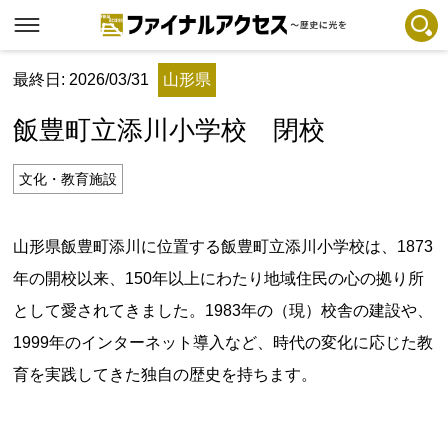
最終日: 2026/03/31
山形県
フリーワードで探す
注目コンテンツ 一覧
飯豊町立添川小学校 閉校
ファイナルアクセスとは
メディアの編集方針とコンテンツポリシー
文化・教育施設
プライバシーポリシー
山形県飯豊町添川に位置する飯豊町立添川小学校は、1873
お問合せ
年の開校以来、150年以上にわたり地域住民の心の拠り所
免責事項
として愛されてきました。1983年の（現）校舎の建設や、
不具合・報告事項
1999年のインターネット導入など、時代の変化に応じた教
記事掲載基準
育を実践してきた独自の歴史を持ちます。
運営