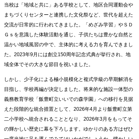
当校は「地域と共に」ある学校として、地区合同運動会や
記事ランキング
※24時間以内
まちづくりセンターと連携した文化祭など、世代を超えた
交流が日常的に行われてきました。「めざみ学習」やＳＤ
日本銀行 鳥居坂分館
Ｇｓを意識した体験活動を通じ、子供たちは豊かな自然と
温かい地域風習の中で、主体的に考える力を育んできまし
釧路市立柏木小学校 閉校
た。2023年9月には創立150周年記念式典が挙行され、地
域全体でその大きな節目を祝いました。
能勢電鉄1700系 引退
しかし、少子化による極小規模化と複式学級の早期解消を
釧路市立東栄小学校 閉校
目指し、学校再編が決定しました。将来的な施設一体型の
義務教育学校「飯豊町立いいでの森学園」への移行を見据
平群町総合スポーツセンター ウォーターパー
えた段階的な統合措置として、2026年4月より飯豊町立第
ク 閉鎖
二小学校へ統合されることとなり、2026年3月をもってそ
の輝かしい歴史に幕を下ろします。ゆかりのある方はぜひ
Final Access Books
一度当地に足を運んでみてはいかがでしょうか。懐かしい