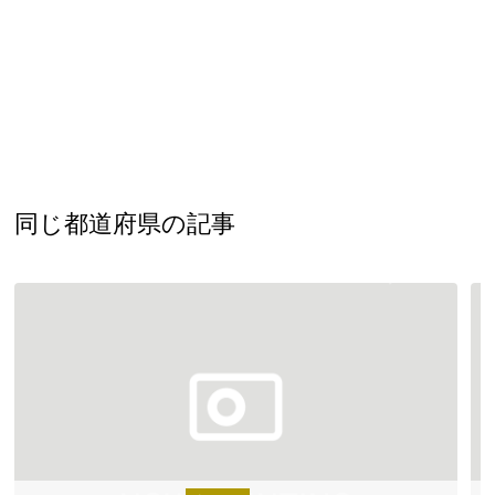
新潟県
富山県
石川県
福井県
山梨県
長野県
岐阜県
静岡県
愛知県
近畿地方
三重県
滋賀県
京都府
大阪府
兵庫県
奈良県
和歌山県
山陰・山陽地方
同じ都道府県の記事
鳥取県
島根県
岡山県
広島県
山口県
四国地方
徳島県
香川県
愛媛県
高知県
九州・沖縄地方
福岡県
佐賀県
長崎県
熊本県
大分県
宮崎県
鹿児島県
沖縄県