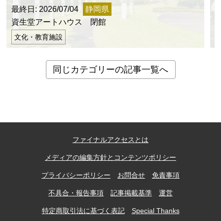
最終日: 2026/07/04
静岡県
最
資生堂アートハウス 閉館
文化・教育施設
同じカテゴリーの記事一覧へ
ファイナルアクセスとは
メディアの編集方針とコンテンツポリシー
プライバシーポリシー
お問合せ
免責事項
不具合・報告事項
記事掲載基準
運営
特定商取引法に基づく表記
Special Thanks