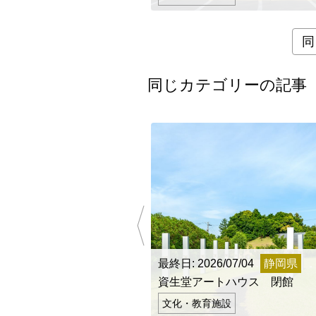
同
同じカテゴリーの記事
最終日: 2026/07/04
静岡県
都道府県
資生堂アートハウス 閉館
海外
文化・教育施設