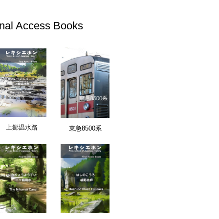
inal Access Books
上郷温水路
東急8500系
終日: 2026/03/31
東京都
最終日: 2026/03/31
田市立鶴川第三小学校 閉校
恵那市立上矢作中
文化・教育施設
文化・教育施設