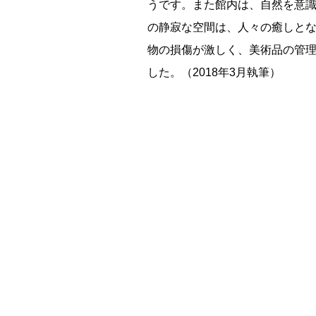
うです。また館内は、自然を意
の静寂な空間は、人々の癒しと
物の損傷が激しく、美術品の管理
した。（2018年3月執筆）
残り日数
残り約
記事ランキング
※24時間以内
能勢電鉄1700系 引退
日本銀行 鳥居坂分館