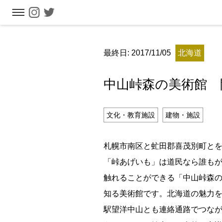
フリーワ
最終日: 2017/11/05
北海道
中山峠森の美術館 
文化・教育施設
建物・施設
札幌市南区と虻田郡喜茂別町と
「峠あげいも」は道民なら誰も
触れることができる「中山峠森の
知る美術館です。北海道の魅力を
駅望洋中山とも連絡通路でつな