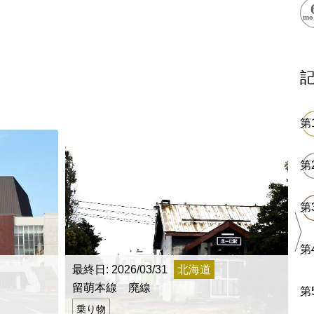
ess Books
最終日: 2026/03/31
北海道
最
留萌本線 廃線
【
乗り物