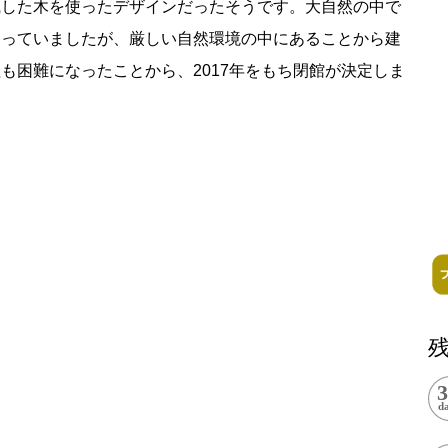
識した木を使ったデザインだったそうです。大自然の中で
記事掲載基準
なっていましたが、厳しい自然環境の中にあることから建
も困難になったことから、2017年をもち閉館が決定しま
運営
特定商取引法に基づく表記
で探す
Special Thanks
1ヶ月以内
残り半年以内