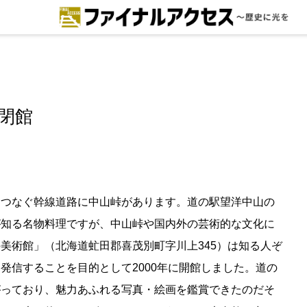
ードで探す
注目コンテンツ 一覧
ファイナルアクセスとは
閉館
メディアの編集方針とコンテンツポ
リシー
プライバシーポリシー
をつなぐ幹線道路に中山峠があります。道の駅望洋中山の
が知る名物料理ですが、中山峠や国内外の芸術的な文化に
お問合せ
美術館」（北海道虻田郡喜茂別町字川上345）は知る人ぞ
免責事項
発信することを目的として2000年に開館しました。道の
がっており、魅力あふれる写真・絵画を鑑賞できたのだそ
不具合・報告事項