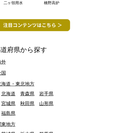
二ヶ領用水
橋野高炉
都道府県から探す
海外
愛知県
全国
北海道・東北地方
北海道
青森県
岩手県
宮城県
秋田県
山形県
福島県
関東地方