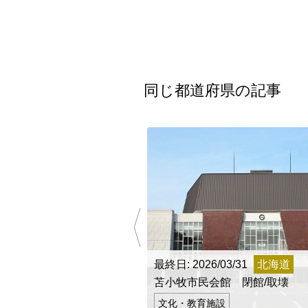
根室市立珸瑶瑁小学校 閉校
釧路市立東栄小学校 閉校
同じ都道府県の記事
釧路市立柏木小学校 閉校
Final Acc
最終日: 2026/03/31
北海道
苫小牧市民会館 閉館/取壊
文化・教育施設