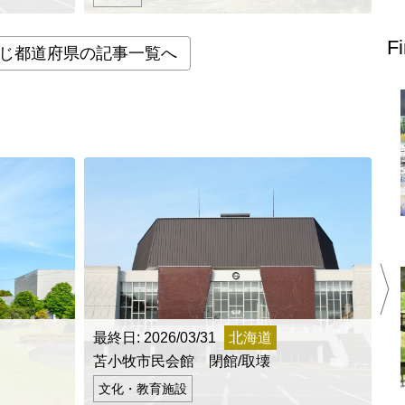
上郷温水路
東急8500系
F
じ都道府県の記事一覧へ
二ヶ領用水
橋野高炉
最終日: 2026/03/31
北海道
最
から探す
苫小牧市民会館 閉館/取壊
町
文化・教育施設