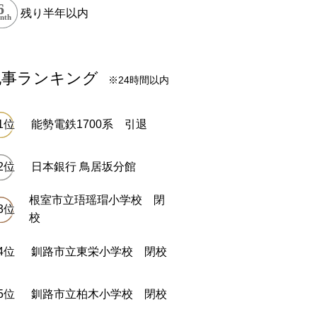
残り半年以内
記事ランキング
※24時間以内
能勢電鉄1700系 引退
日本銀行 鳥居坂分館
根室市立珸瑶瑁小学校 閉
校
釧路市立東栄小学校 閉校
最終日: 調査中
北
終日: 2026/03/13
北海道
ザ・ロイヤルエキ
函館本線】仁山駅 廃駅
退
釧路市立柏木小学校 閉校
乗り物
建物・施設
乗り物