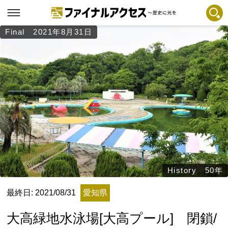
Final 2021年8月31日
フリーワードで探す
注目コンテンツ 一覧
ファイナルアクセスとは
メディアの編集方針とコンテンツポリシー
プライバシーポリシー
お問合せ
免責事項
不具合・報告事項
History 50年
記事掲載基準
最終日: 2021/08/31
愛知県
運営
大高緑地水泳場[大高プール] 閉鎖/