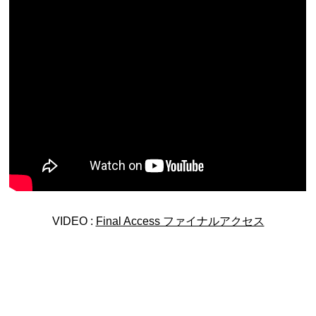
都道府県から探す
海外
全国
北海道・東北地方
北海道
青森県
岩手県
宮城県
秋田県
山形県
福島県
VIDEO :
Final Access ファイナルアクセス
関東地方
茨城県
栃木県
群馬県
埼玉県
千葉県
東京都
神奈川県
中部地方