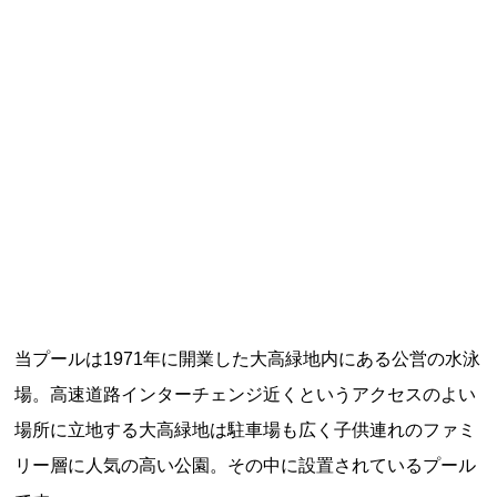
記事ランキング
※24時間以内
能勢電鉄1700系 引退
日本銀行 鳥居坂分館
根室市立珸瑶瑁小学校 閉校
釧路市立東栄小学校 閉校
当プールは1971年に開業した大高緑地内にある公営の水泳
釧路市立柏木小学校 閉校
場。高速道路インターチェンジ近くというアクセスのよい
場所に立地する大高緑地は駐車場も広く子供連れのファミ
リー層に人気の高い公園。その中に設置されているプール
Final Access Books