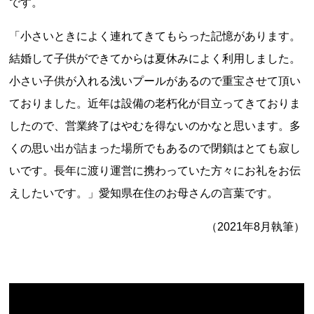
です。
「小さいときによく連れてきてもらった記憶があります。
結婚して子供ができてからは夏休みによく利用しました。
小さい子供が入れる浅いプールがあるので重宝させて頂い
ておりました。近年は設備の老朽化が目立ってきておりま
したので、営業終了はやむを得ないのかなと思います。多
上郷温水路
東急8500系
くの思い出が詰まった場所でもあるので閉鎖はとても寂し
いです。長年に渡り運営に携わっていた方々にお礼をお伝
えしたいです。」愛知県在住のお母さんの言葉です。
（2021年8月執筆）
二ヶ領用水
橋野高炉