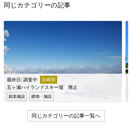
同じカテゴリーの記事
最終日: 調査中
宮崎県
最
五ヶ瀬ハイランドスキー場 廃止
娯楽施設
建物・施設
同じカテゴリーの記事一覧へ