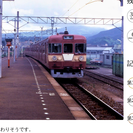
上郷温水路
東急8500系
二ヶ領用水
橋野高炉
から探す
変わりそうです。