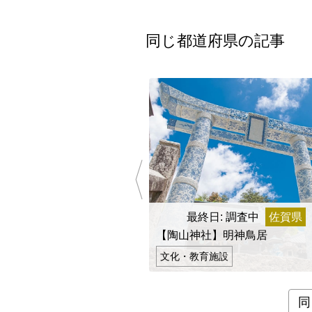
同じ都道府県の記事
最終日: 調査中
佐賀県
【陶山神社】明神鳥居
文化・教育施設
同