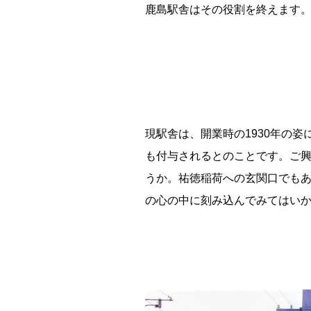
鹿島駅舎はその役割を終えます
根室市立珸瑶瑁小学校 閉校
釧路市立東栄小学校 閉校
釧路市立柏木小学校 閉校
現駅舎は、開業時の1930年の
も付与されるとのことです。ご
Final Acc
うか。祐徳稲荷への玄関口でも
の心の中に刻み込んでみてはい