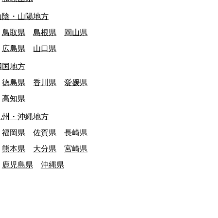
山陰・山陽地方
鳥取県
島根県
岡山県
広島県
山口県
四国地方
徳島県
香川県
愛媛県
高知県
九州・沖縄地方
福岡県
佐賀県
長崎県
最終日: 2026/07/14
最終日: 調査中
大阪府
江ノ電1000形「10
熊本県
大分県
宮崎県
島駅 改修
退
鹿児島県
沖縄県
乗り物
建物・施設
乗り物