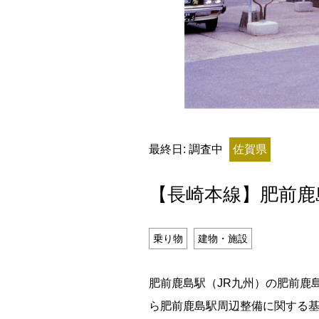
残り日数
最終日: 調査中
佐賀県
残り約
【長崎本線】肥前鹿
記事ランキング
※24時間以内
乗り物
建物・施設
能勢電鉄1700系 引退
肥前鹿島駅（JR九州）の肥前鹿
ら肥前鹿島駅周辺整備に関する
日本銀行 鳥居坂分館