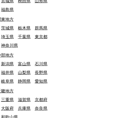
宮城県
秋田県
山形県
福島県
関東地方
茨城県
栃木県
群馬県
埼玉県
千葉県
東京都
神奈川県
中部地方
新潟県
富山県
石川県
福井県
山梨県
長野県
岐阜県
静岡県
愛知県
終日: 2024/03/31
佐賀県
最終日: 2024/03/31
津市立入野小学校 閉校
唐津市立納所小学
近畿地方
文化・教育施設
文化・教育施設
三重県
滋賀県
京都府
大阪府
兵庫県
奈良県
和歌山県