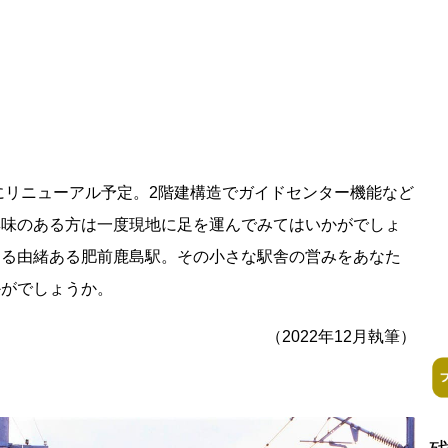
。
姿にリニューアル予定。2階建構造でガイドセンター機能など
興味のある方は一度現地に足を運んでみてはいかがでしょ
ess Books
ある由緒ある肥前鹿島駅。その小さな駅舎の営みをあなた
かがでしょうか。
（2022年12月執筆）