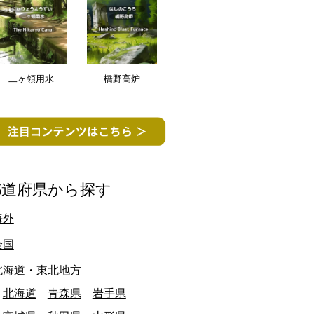
二ヶ領用水
橋野高炉
都道府県から探す
海外
全国
北海道・東北地方
北海道
青森県
岩手県