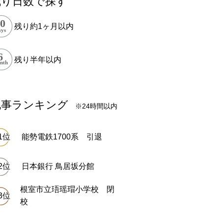
残り日数で探す
残り約1ヶ月以内
残り半年以内
記事ランキング
※24時間以内
能勢電鉄1700系 引退
日本銀行 鳥居坂分館
根室市立珸瑶瑁小学校 閉
校