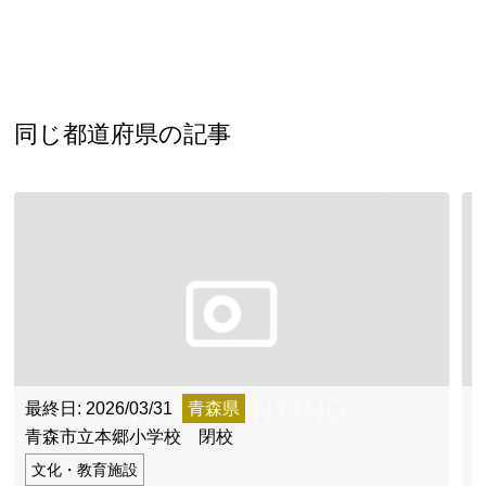
同じ都道府県の記事
最終日: 2026/03/31
青森県
最
青森市立本郷小学校 閉校
文化・教育施設