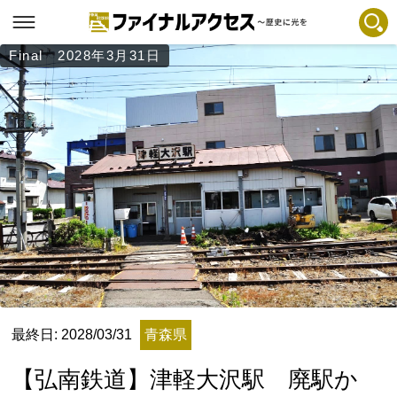
Final 2028年3月31日
フリーワードで探す
注目コンテンツ 一覧
ファイナルアクセスとは
メディアの編集方針とコンテンツポリシー
プライバシーポリシー
お問合せ
免責事項
不具合・報告事項
記事掲載基準
最終日: 2028/03/31
青森県
運営
【弘南鉄道】津軽大沢駅 廃駅か