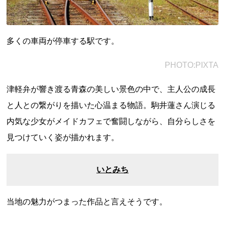
多くの車両が停車する駅です。
都道府県から探す
PHOTO:PIXTA
海外
全国
津軽弁が響き渡る青森の美しい景色の中で、主人公の成長
と人との繋がりを描いた心温まる物語。駒井蓮さん演じる
北海道・東北地方
内気な少女がメイドカフェで奮闘しながら、自分らしさを
北海道
青森県
岩手県
宮城県
秋田県
見つけていく姿が描かれます。
山形県
福島県
関東地方
いとみち
茨城県
栃木県
群馬県
埼玉県
千葉県
東京都
神奈川県
当地の魅力がつまった作品と言えそうです。
中部地方