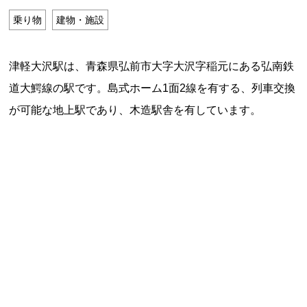
特定商取引法に基づく表記
乗り物
建物・施設
Special Thanks
津軽大沢駅は、青森県弘前市大字大沢字稲元にある弘南鉄
道大鰐線の駅です。島式ホーム1面2線を有する、列車交換
が可能な地上駅であり、木造駅舎を有しています。
残り日数で探す
残り約1ヶ月以内
残り半年以内