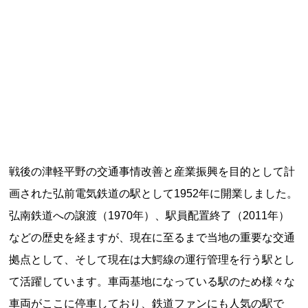
記事ランキング
※24時間以内
能勢電鉄1700系 引退
日本銀行 鳥居坂分館
根室市立珸瑶瑁小学校 閉校
戦後の津軽平野の交通事情改善と産業振興を目的として計
釧路市立東栄小学校 閉校
画された弘前電気鉄道の駅として1952年に開業しました。
弘南鉄道への譲渡（1970年）、駅員配置終了（2011年）
釧路市立柏木小学校 閉校
などの歴史を経ますが、現在に至るまで当地の重要な交通
拠点として、そして現在は大鰐線の運行管理を行う駅とし
て活躍しています。車両基地になっている駅のため様々な
Final Access Books
車両がここに停車しており、鉄道ファンにも人気の駅で