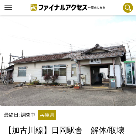
フリーワードで探す
注目コンテンツ 一覧
ファイナルアクセスとは
メディアの編集方針とコンテンツポリシー
プライバシーポリシー
お問合せ
免責事項
不具合・報告事項
記事掲載基準
最終日: 調査中
兵庫県
運営
【加古川線】日岡駅舎 解体/取壊