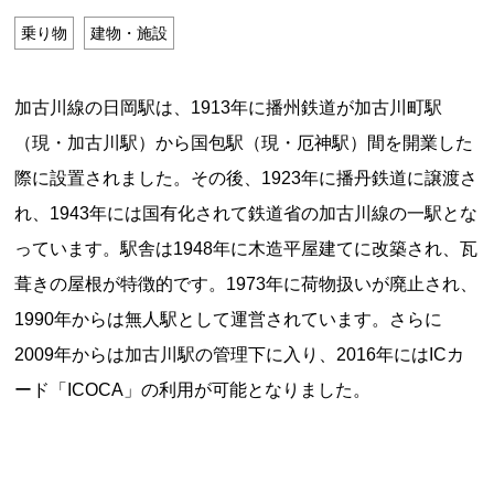
特定商取引法に基づく表記
乗り物
建物・施設
Special Thanks
加古川線の日岡駅は、1913年に播州鉄道が加古川町駅
（現・加古川駅）から国包駅（現・厄神駅）間を開業した
際に設置されました。その後、1923年に播丹鉄道に譲渡さ
れ、1943年には国有化されて鉄道省の加古川線の一駅とな
っています。駅舎は1948年に木造平屋建てに改築され、瓦
葺きの屋根が特徴的です。1973年に荷物扱いが廃止され、
1990年からは無人駅として運営されています。さらに
2009年からは加古川駅の管理下に入り、2016年にはICカ
残り日数で探す
ード「ICOCA」の利用が可能となりました。
残り約1ヶ月以内
残り半年以内