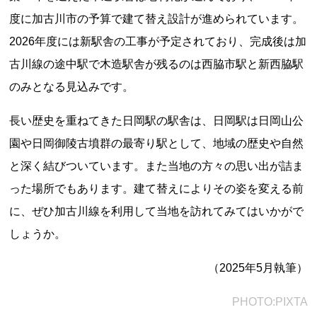
度に加古川市の予算で建て替え設計が進められています。
2026年度には新駅舎の工事が予定されており、完成後は加
古川線の途中駅で木造駅舎が残るのは西脇市駅と新西脇駅
のみとなる見込みです。
長い歴史を重ねてきた日岡駅の駅舎は、日岡駅は日岡山公
上郷温水路
東急8500系
園や日岡御陵古墳群の最寄り駅として、地域の歴史や自然
と深く結びついています。また当地の方々の思い出が詰ま
った場所でもあります。建て替えによりその姿を変える前
に、ぜひ加古川線を利用して当地を訪れてみてはいかがで
しょうか。
（2025年5月執筆）
二ヶ領用水
橋野高炉
PHOTO:PIXTA