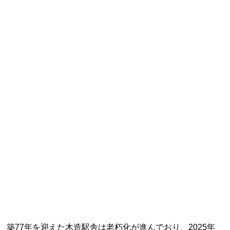
記事ランキング
※24時間以内
日本銀行 鳥居坂分館
大宜村立塩屋小学校 閉校
平群町総合スポーツセンター ウォーターパー
ク 閉鎖
明智駅 鉄道駅としての廃駅か
室蘭市立天沢小学校 閉校
Final Access Books
築77年を迎えた木造駅舎は老朽化が進んでおり、2025年