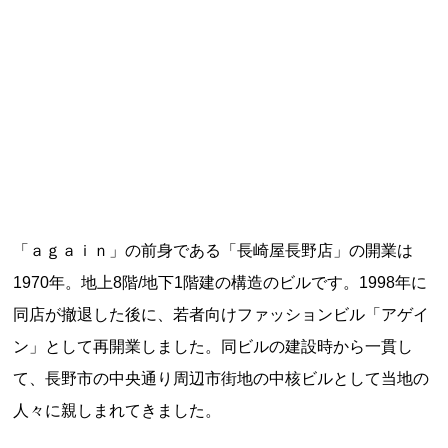
記事ランキング
※24時間以内
能勢電鉄1700系 引退
日本銀行 鳥居坂分館
根室市立珸瑶瑁小学校 閉校
「ａｇａｉｎ」の前身である「長崎屋長野店」の開業は
釧路市立東栄小学校 閉校
1970年。地上8階/地下1階建の構造のビルです。1998年に
同店が撤退した後に、若者向けファッションビル「アゲイ
釧路市立柏木小学校 閉校
ン」として再開業しました。同ビルの建設時から一貫し
て、長野市の中央通り周辺市街地の中核ビルとして当地の
人々に親しまれてきました。
Final Access Books