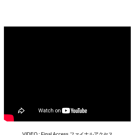
新潟県
富山県
石川県
福井県
山梨県
長野県
岐阜県
静岡県
愛知県
近畿地方
三重県
滋賀県
京都府
大阪府
兵庫県
奈良県
和歌山県
山陰・山陽地方
鳥取県
島根県
岡山県
広島県
山口県
四国地方
徳島県
香川県
愛媛県
高知県
九州・沖縄地方
福岡県
佐賀県
長崎県
熊本県
大分県
宮崎県
鹿児島県
沖縄県
VIDEO :
Final Access ファイナルアクセス