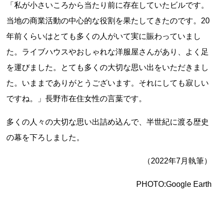
「私が小さいころから当たり前に存在していたビルです。
当地の商業活動の中心的な役割を果たしてきたのです。20
年前くらいはとても多くの人がいて実に賑わっていまし
た。ライブハウスやおしゃれな洋服屋さんがあり、よく足
を運びました。とても多くの大切な思い出をいただきまし
た。いままでありがとうございます。それにしても寂しい
上郷温水路
東急8500系
ですね。」長野市在住女性の言葉です。
多くの人々の大切な思い出詰め込んで、半世紀に渡る歴史
の幕を下ろしました。
（2022年7月執筆）
PHOTO:Google Earth
二ヶ領用水
橋野高炉