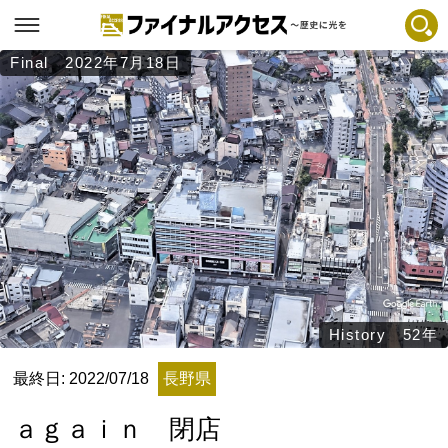
Final 2022年7月18日
フリーワードで探す
注目コンテンツ 一覧
ファイナルアクセスとは
メディアの編集方針とコンテンツポリシー
プライバシーポリシー
お問合せ
免責事項
不具合・報告事項
History 52年
記事掲載基準
最終日: 2022/07/18
長野県
運営
ａｇａｉｎ 閉店