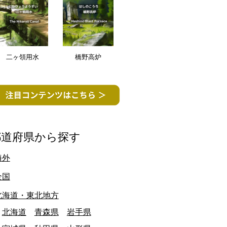
二ヶ領用水
橋野高炉
都道府県から探す
海外
全国
北海道・東北地方
北海道
青森県
岩手県