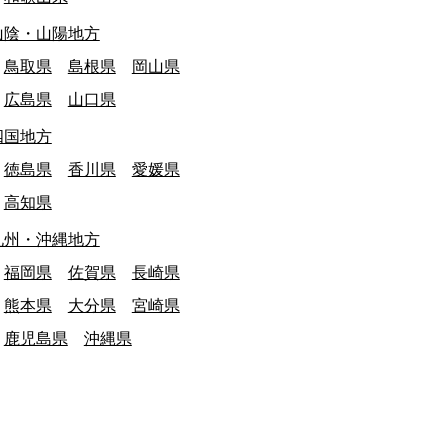
山陰・山陽地方
鳥取県
島根県
岡山県
広島県
山口県
四国地方
徳島県
香川県
愛媛県
高知県
九州・沖縄地方
終日: 調査中
宮崎県
最終日: 2026/06/30
福岡県
佐賀県
長崎県
ヶ瀬ハイランドスキー場 廃止
秋田港駅 廃駅
熊本県
大分県
宮崎県
娯楽施設
建物・施設
建物・施設
鹿児島県
沖縄県