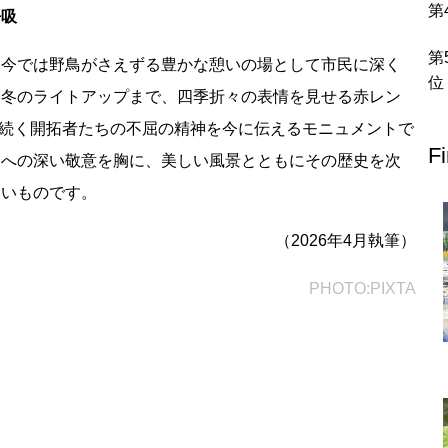
呼吸
北地方
、今では野鳥がさえずる豊かな憩いの場として市民に深く
青森県
岩手県
宮城県
秋田県
山形県
福島県
ら冬のライトアップまで、四季折々の表情を見せる赤レン
から続く開拓者たちの不屈の精神を今に伝えるモニュメントで
栃木県
群馬県
埼玉県
千葉県
東京都
神奈川県
F
ちへの深い敬意を胸に、美しい風景とともにその歴史を次
たいものです。
富山県
石川県
福井県
山梨県
長野県
岐阜県
静岡県
（2026年4月執筆）
PHOTO:PIXTA
滋賀県
京都府
大阪府
兵庫県
奈良県
和歌山県
地方
島根県
岡山県
広島県
山口県
香川県
愛媛県
高知県