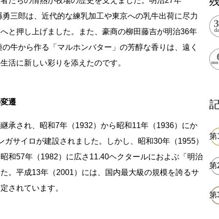
者たちの情熱が牧場の歴史を支えました。明治27年
上郷温水路
東急8500系
山縣勇三郎は、近代的な練乳加工や東京への乳牛出荷に尽力
へと押し上げました。また、豪商の柳田藤吉が明治36年
ー種の牛から作る「マルホンバター」の芳醇な香りは、遠く
の生活に新しい彩りを添えたのです。
の変遷
二ヶ領用水
橋野高炉
承され、昭和7年（1932）から昭和11年（1936）にか
ガサイロが建設されました。しかし、昭和30年（1955）
和57年（1982）に広さ11.40ヘクタールにおよぶ「明治
た。平成13年（2001）には、国内最大級の規模を誇るサ
から探す
指定されています。