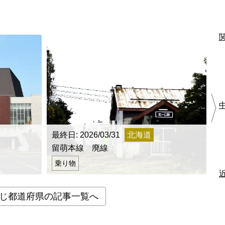
最終日: 2026/03/31
北海道
最
留萌本線 廃線
【
乗り物
じ都道府県の記事一覧へ