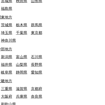
宮城県
秋田県
山形県
福島県
関東地方
茨城県
栃木県
群馬県
埼玉県
千葉県
東京都
神奈川県
中部地方
新潟県
富山県
石川県
最終日: 調査中
北
終日: 2026/03/13
北海道
ザ・ロイヤルエキ
福井県
山梨県
長野県
函館本線】仁山駅 廃駅
退
岐阜県
静岡県
愛知県
乗り物
建物・施設
乗り物
近畿地方
三重県
滋賀県
京都府
大阪府
兵庫県
奈良県
和歌山県