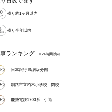
残り日数で探す
残り約1ヶ月以内
残り半年以内
記事ランキング
※24時間以内
日本銀行 鳥居坂分館
釧路市立柏木小学校 閉校
能勢電鉄1700系 引退