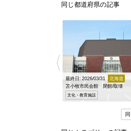
同じ都道府県の記事
最終日: 2026/03/31
北海道
苫小牧市民会館 閉館/取壊
文化・教育施設
同