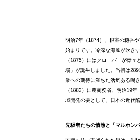
能勢電鉄1700系 引退
釧路市立東栄小学校 閉校
明治7年（1874）、根室の穂
始まりです。冷涼な海風が吹きす
平群町総合スポーツセンター ウォーターパーク 
（1875）にはクローバーが青
場」が誕生しました。当初は28
Final Acc
業への期待に満ちた活気ある鳴き
（1882）に農商務省、明治19
域開発の要として、日本の近代
先駆者たちの情熱と「マルホン