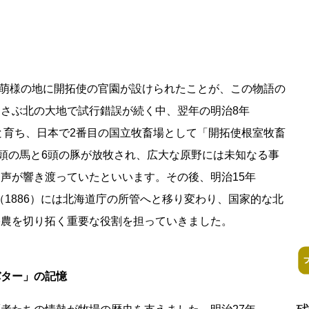
香や萌様の地に開拓使の官園が設けられたことが、この物語の
さぶ北の大地で試行錯誤が続く中、翌年の明治8年
閉鎖
々と育ち、日本で2番目の国立牧畜場として「開拓使根室牧畜
9頭の馬と6頭の豚が放牧され、広大な原野には未知なる事
ess Books
声が響き渡っていたといいます。その後、明治15年
年（1886）には北海道庁の所管へと移り変わり、国家的な北
酪農を切り拓く重要な役割を担っていきました。
バター」の記憶