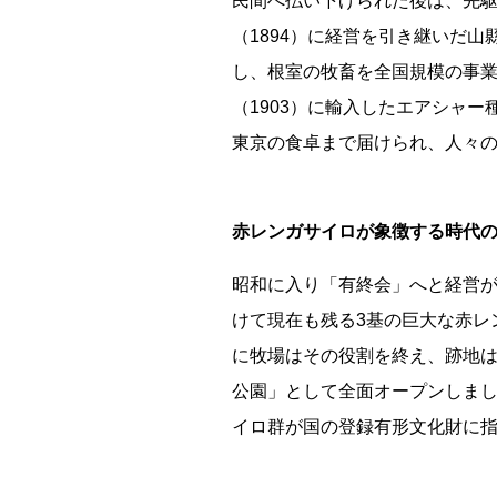
民間へ払い下げられた後は、先駆
（1894）に経営を引き継いだ
し、根室の牧畜を全国規模の事業
（1903）に輸入したエアシャ
東京の食卓まで届けられ、人々
赤レンガサイロが象徴する時代
昭和に入り「有終会」へと経営が継
けて現在も残る3基の巨大な赤レン
に牧場はその役割を終え、跡地は昭
公園」として全面オープンしまし
都道府県
イロ群が国の登録有形文化財に
海外