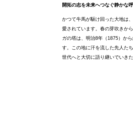
全国
開拓の志を未来へつなぐ静かな
北海道・東
かつて牛馬が駆け回った大地は
北海道
愛されています。春の芽吹きか
関東地方
ガの塔は、明治8年（1875）
茨城県
す。この地に汗を流した先人た
中部地方
世代へと大切に語り継いでいき
新潟県
近畿地方
三重県
山陰・山陽
鳥取県
四国地方
徳島県