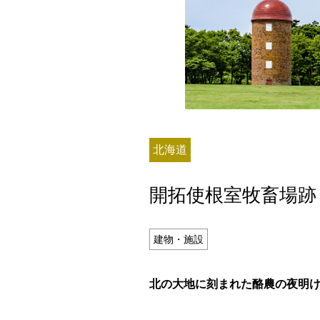
残り日数
北海道
残り約
開拓使根室牧畜場跡
記事ランキング
※24時間以内
建物・施設
日本銀行 鳥居坂分館
北の大地に刻まれた酪農の夜明
釧路市立柏木小学校 閉校