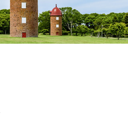
記事掲載基準
運営
特定商取引法に基づく表記
で探す
Special Thanks
1ヶ月以内
残り半年以内
け