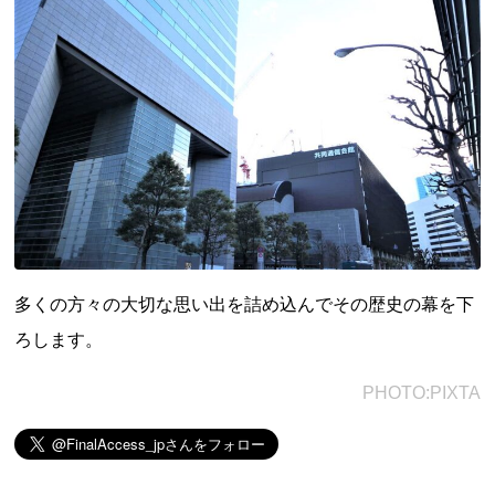
都道府県から探す
海外
全国
北海道・東北地方
北海道
青森県
岩手県
宮城県
秋田県
多くの方々の大切な思い出を詰め込んでその歴史の幕を下
山形県
福島県
ろします。
関東地方
茨城県
栃木県
群馬県
埼玉県
千葉県
PHOTO:PIXTA
東京都
神奈川県
中部地方