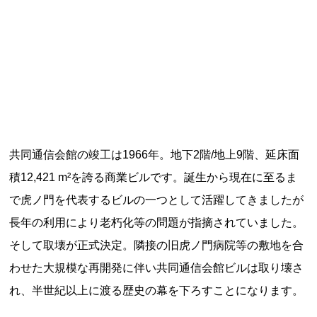
記事ランキング
※24時間以内
日本銀行 鳥居坂分館
大宜村立塩屋小学校 閉校
平群町総合スポーツセンター ウォーターパー
共同通信会館の竣工は1966年。地下2階/地上9階、延床面
ク 閉鎖
積12,421 m²を誇る商業ビルです。誕生から現在に至るま
明智駅 鉄道駅としての廃駅か
で虎ノ門を代表するビルの一つとして活躍してきましたが
長年の利用により老朽化等の問題が指摘されていました。
釧路市立柏木小学校 閉校
そして取壊が正式決定。隣接の旧虎ノ門病院等の敷地を合
わせた大規模な再開発に伴い共同通信会館ビルは取り壊さ
れ、半世紀以上に渡る歴史の幕を下ろすことになります。
Final Access Books