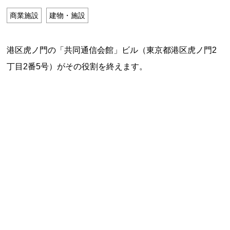
特定商取引法に基づく表記
商業施設
建物・施設
Special Thanks
港区虎ノ門の「共同通信会館」ビル（東京都港区虎ノ門2
丁目2番5号）がその役割を終えます。
残り日数で探す
残り約1ヶ月以内
残り半年以内