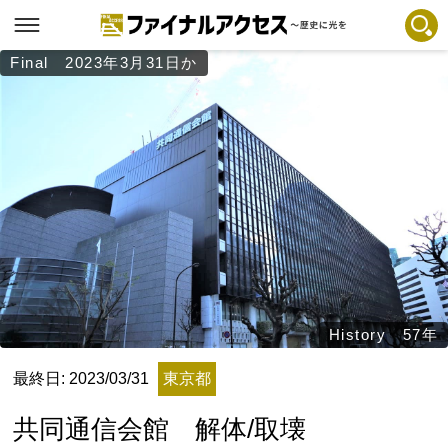
Final 2023年3月31日か
フリーワードで探す
注目コンテンツ 一覧
ファイナルアクセスとは
メディアの編集方針とコンテンツポリシー
プライバシーポリシー
お問合せ
免責事項
不具合・報告事項
History 57年
記事掲載基準
最終日: 2023/03/31
東京都
運営
共同通信会館 解体/取壊