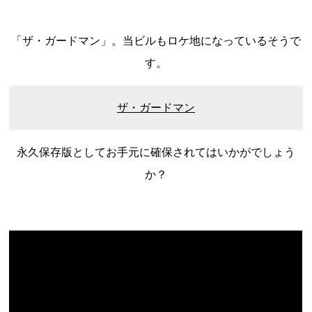
新潟県
富山県
石川県
福井県
山梨県
長野県
岐阜県
静岡県
愛知県
「ザ・ガードマン」。当ビルもロケ地になっているそうで
近畿地方
す。
三重県
滋賀県
京都府
大阪府
兵庫県
奈良県
和歌山県
ザ・ガードマン
山陰・山陽地方
鳥取県
島根県
岡山県
広島県
山口県
永久保存版としてお手元に確保されてはいかがでしょう
四国地方
か？
徳島県
香川県
愛媛県
高知県
九州・沖縄地方
福岡県
佐賀県
長崎県
熊本県
大分県
宮崎県
鹿児島県
沖縄県